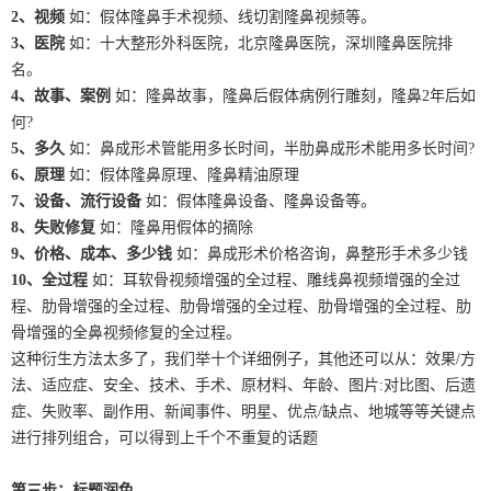
2、视频
如：假体隆鼻手术视频、线切割隆鼻视频等。
3、医院
如：十大整形外科医院，北京隆鼻医院，深圳隆鼻医院排
名。
4、故事、案例
如：隆鼻故事，隆鼻后假体病例行雕刻，隆鼻2年后如
何?
5、多久
如：鼻成形术管能用多长时间，半肋鼻成形术能用多长时间?
6、原理
如：假体隆鼻原理、隆鼻精油原理
7、设备、流行设备
如：假体隆鼻设备、隆鼻设备等。
8、失败修复
如：隆鼻用假体的摘除
9、价格、成本、多少钱
如：鼻成形术价格咨询，鼻整形手术多少钱
10、全过程
如：耳软骨视频增强的全过程、雕线鼻视频增强的全过
程、肋骨增强的全过程、肋骨增强的全过程、肋骨增强的全过程、肋
骨增强的全鼻视频修复的全过程。
这种衍生方法太多了，我们举十个详细例子，其他还可以从：效果/方
法、适应症、安全、技术、手术、原材料、年龄、图片:对比图、后遗
症、失败率、副作用、新闻事件、明星、优点/缺点、地城等等关键点
进行排列组合，可以得到上千个不重复的话题
第三步：标题润色